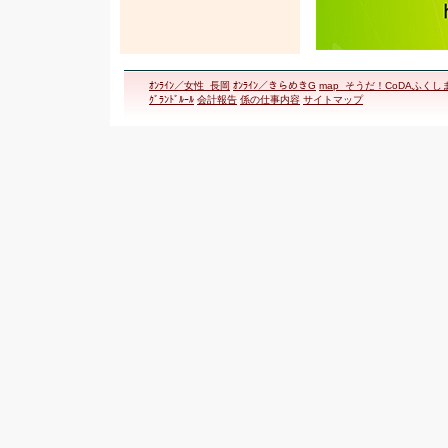
ｵﾝﾗｲﾝ／女性_長岡
ｵﾝﾗｲﾝ／きらめきG
map_そうだ！CoDAふくし
ｸﾞﾗﾝﾄﾞﾙｰﾙ
会計報告
係の仕事内容
サイトマップ