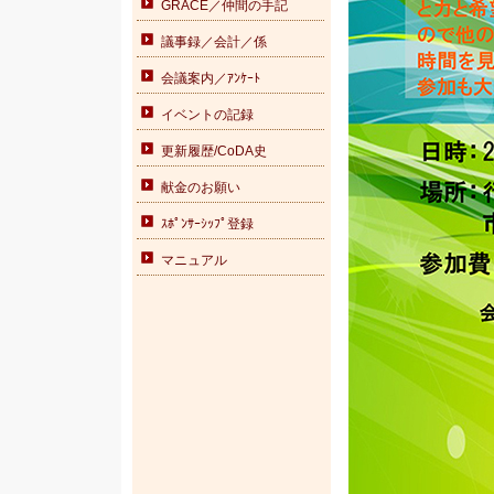
GRACE／仲間の手記
議事録／会計／係
会議案内／ｱﾝｹｰﾄ
イベントの記録
更新履歴/CoDA史
献金のお願い
ｽﾎﾟﾝｻｰｼｯﾌﾟ登録
マニュアル