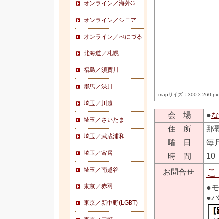
オンライン／海外G
オンライン／シニア
オンライン／べにづる
北海道／札幌
福島／須賀川
郡馬／渋川
mapサイズ：300 × 260 px
埼玉／川越
会 場
●
な
埼玉／さいたま
住 所
那
埼玉／武蔵浦和
曜 日
毎
埼玉／寄居
時 間
10
埼玉／南越谷
こ
お問合せ
東京／赤羽
●
●
東京／新中野(LGBT)