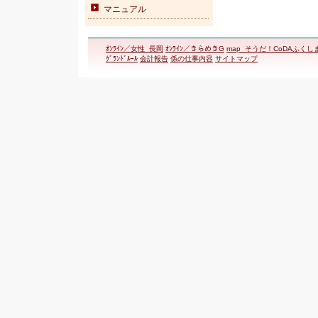
マニュアル
ｵﾝﾗｲﾝ／女性_長岡
ｵﾝﾗｲﾝ／きらめきG
map_そうだ！CoDAふくし
ｸﾞﾗﾝﾄﾞﾙｰﾙ
会計報告
係の仕事内容
サイトマップ