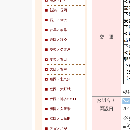
東京／田町
新潟／長岡
石川／金沢
岐阜／岐阜
交 通
静岡／浜松
愛知／名古屋
愛知／豊田
大阪／豊中
福岡／北九州
福岡／大野城
●
福岡／博多SMILE
お問合せ
開設日
20
福岡／久留米
※
福岡／大牟田
●
佐賀／さが