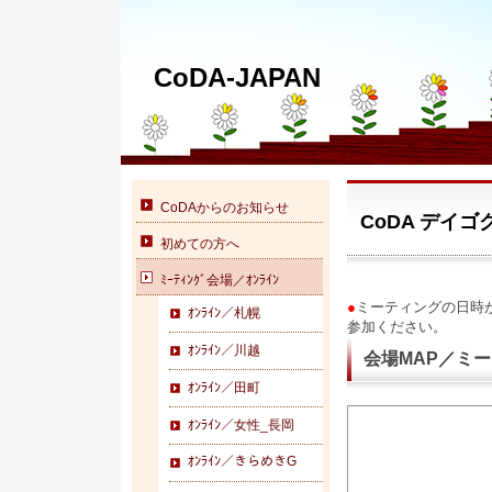
CoDA-JAPAN
CoDAからのお知らせ
CoDA デイ
初めての方へ
ﾐｰﾃｨﾝｸﾞ会場／ｵﾝﾗｲﾝ
●
ミーティングの日時が
ｵﾝﾗｲﾝ／札幌
参加ください。
ｵﾝﾗｲﾝ／川越
会場MAP／ミ
ｵﾝﾗｲﾝ／田町
ｵﾝﾗｲﾝ／女性_長岡
ｵﾝﾗｲﾝ／きらめきG