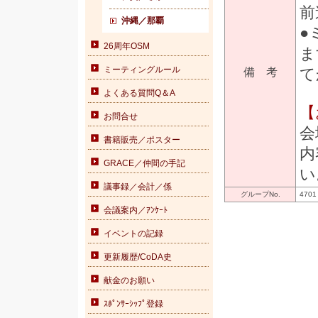
前
沖縄／那覇
●
26周年OSM
ま
ミーティングルール
備 考
て
よくある質問Q＆A
【
お問合せ
会
書籍販売／ポスター
内
GRACE／仲間の手記
い
議事録／会計／係
グループNo.
4701
会議案内／ｱﾝｹｰﾄ
イベントの記録
更新履歴/CoDA史
献金のお願い
ｽﾎﾟﾝｻｰｼｯﾌﾟ登録